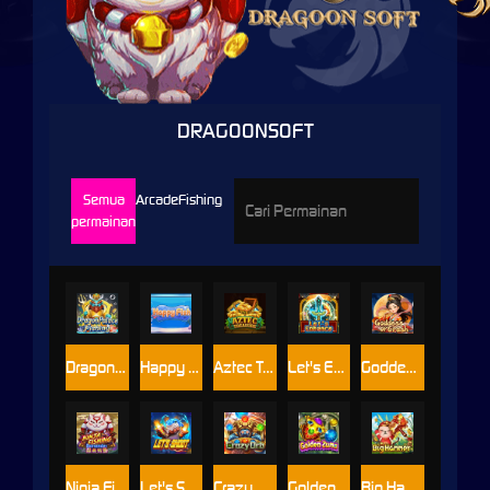
DRAGOONSOFT
Semua
Arcade
Fishing
permainan
Dragon Palace Fishing
Happy Fish
Aztec Treasure
Let's Enhance
Goddess or Crash
Ninja Fishing
Let's Shoot
Crazy Orb
Golden Zuma
Big Hammer