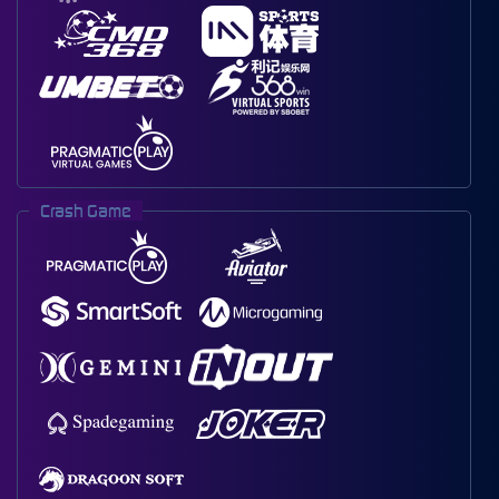
Crash Game