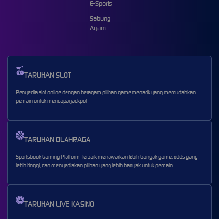
E-Sports
Sabung
Ayam
TARUHAN SLOT
Penyedia slot online dengan beragam pilihan game menarik yang memudahkan
pemain untuk mencapai jackpot
TARUHAN OLAHRAGA
Sportsbook Gaming Platform Terbaik menawarkan lebih banyak game, odds yang
lebih tinggi, dan menyediakan pilihan yang lebih banyak untuk pemain.
TARUHAN LIVE KASINO