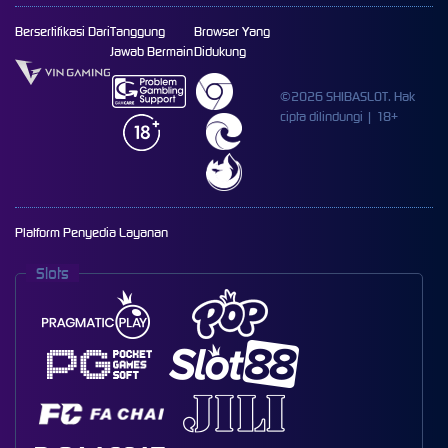
Bersertifikasi Dari
Tanggung
Browser Yang
Jawab Bermain
Didukung
©2026 SHIBASLOT. Hak
cipta dilindungi | 18+
Platform Penyedia Layanan
Slots