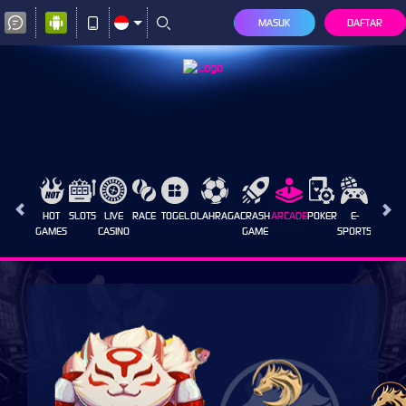
MASUK
DAFTAR
HOT
SLOTS
LIVE
RACE
TOGEL
OLAHRAGA
CRASH
ARCADE
POKER
E-
SABUN
GAMES
CASINO
GAME
SPORTS
AYAM