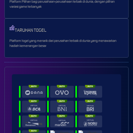
Platform Pilihan bagi perusahaan-perusahaan terbaik di dunia, dengan pilihan
variasi game terbanyak
TARUHAN TOGEL
Platform togel yang menarik dari perusahan terbaik di dunia yang menawarkan
hadiah kemenangan besar