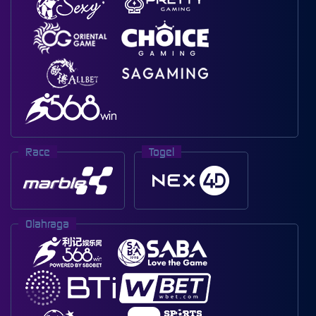
Race
Togel
Olahraga