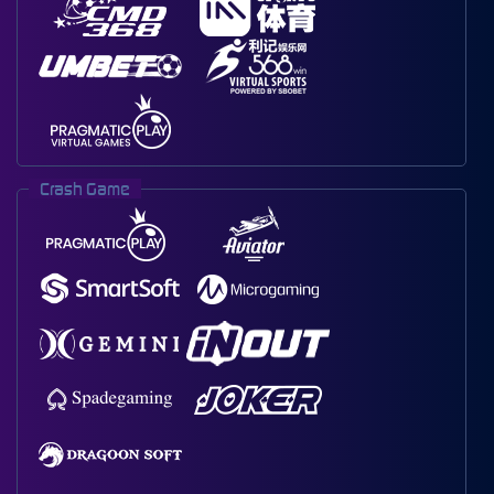
Crash Game