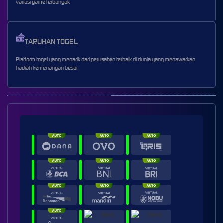
variasi game terbanyak
TARUHAN TOGEL
Platform togel yang menarik dari perusahan terbaik di dunia yang menawarkan
hadiah kemenangan besar