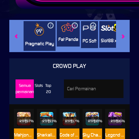
i
i
i
i
i
Facha
Fat Panda
Slot88 x PP
PG Soft
Pragmatic Play
CROWD PLAY
Semua
Slots
Top
permainan
20
RTP
97%
RTP
93%
RTP
97%
RTP
98%
RTP
96%
Mahjong Frenzy
Sharkalicious
Gods of Asgard
Sky Chasers
Legend of King Kong