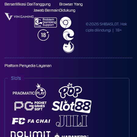
Bersertifikasi Dari
Tanggung
Browser Yang
Jawab Bermain
Didukung
©2026 SHIBASLOT. Hak
cipta dilindungi | 18+
Platform Penyedia Layanan
Slots