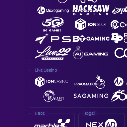
Live Casino
Race
Togel