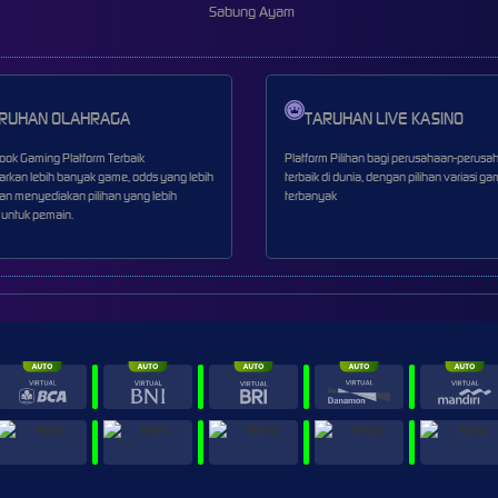
Sabung Ayam
RUHAN OLAHRAGA
TARUHAN LIVE KASINO
ook Gaming Platform Terbaik
Platform Pilihan bagi perusahaan-perusa
kan lebih banyak game, odds yang lebih
terbaik di dunia, dengan pilihan variasi g
 dan menyediakan pilihan yang lebih
terbanyak
untuk pemain.