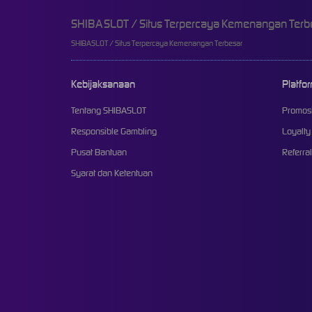
SHIBASLOT / Situs Terpercaya Kemenangan Terb
SHIBASLOT / Situs Terpercaya Kemenangan Terbesar
Kebijaksanaan
Platfo
Tentang SHIBASLOT
Promos
Responsible Gambling
Loyalty
Pusat Bantuan
Referral
Syarat dan Ketentuan