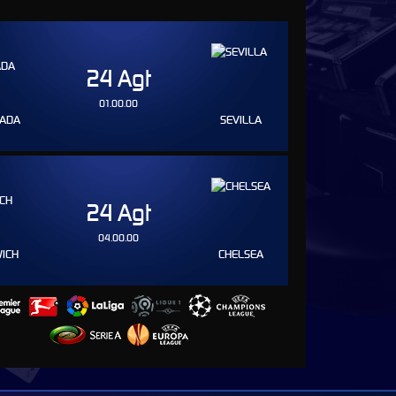
24 Agt
01.00.00
ADA
SEVILLA
24 Agt
04.00.00
ICH
CHELSEA