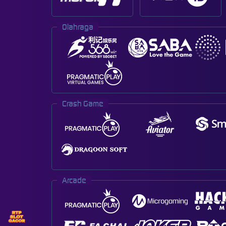
Olahraga
Crash Game
Arcade