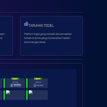
TARUHAN TOGEL
haan
Platform togel yang menarik dari perusahan
ame
terbaik di dunia yang menawarkan hadiah
kemenangan besar