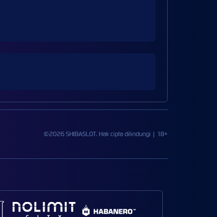
©2026 SHIBASLOT. Hak cipta dilindungi | 18+